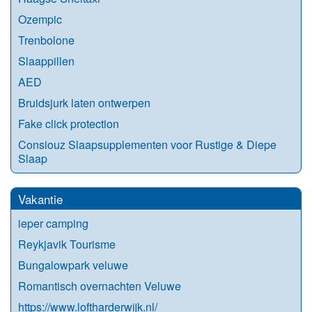
Ozempic
Trenbolone
Slaappillen
AED
Bruidsjurk laten ontwerpen
Fake click protection
Consiouz Slaapsupplementen voor Rustige & Diepe
Slaap
Vakantie
ieper camping
Reykjavik Tourisme
Bungalowpark veluwe
Romantisch overnachten Veluwe
https://www.loftharderwijk.nl/