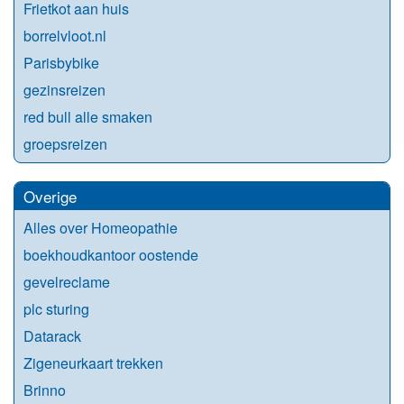
Frietkot aan huis
borrelvloot.nl
Parisbybike
gezinsreizen
red bull alle smaken
groepsreizen
Overige
Alles over Homeopathie
boekhoudkantoor oostende
gevelreclame
plc sturing
Datarack
Zigeneurkaart trekken
Brinno