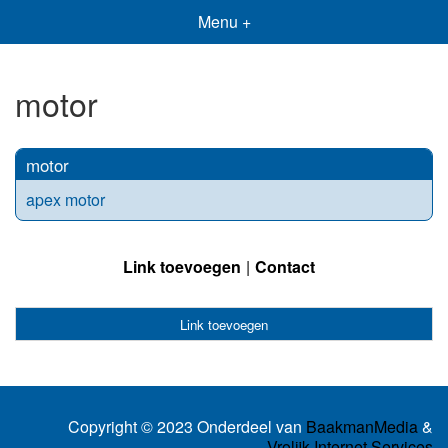
Menu +
motor
motor
apex motor
Link toevoegen
Contact
Link toevoegen
Copyright © 2023 Onderdeel van
BaakmanMedia
&
Vrolijk Internet Services