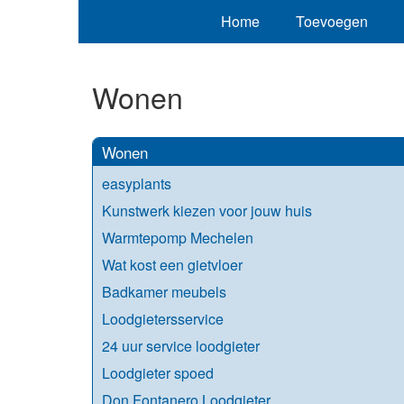
Home
Toevoegen
Wonen
Wonen
easyplants
Kunstwerk kiezen voor jouw huis
Warmtepomp Mechelen
Wat kost een gietvloer
Badkamer meubels
Loodgietersservice
24 uur service loodgieter
Loodgieter spoed
Don Fontanero Loodgieter