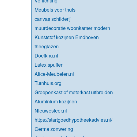
Verlichting
Meubels voor thuis
canvas schilderij
muurdecoratie woonkamer modern
Kunststof kozijnen Eindhoven
theeglazen
Doeiknu.nl
Latex spuiten
Alice-Meubelen.nl
Tuinhuis.org
Groepenkast of meterkast uitbreiden
Aluminium kozijnen
Nieuwesfeer.nl
https://startgoedhypotheekadvies.nl/
Germa zonwering