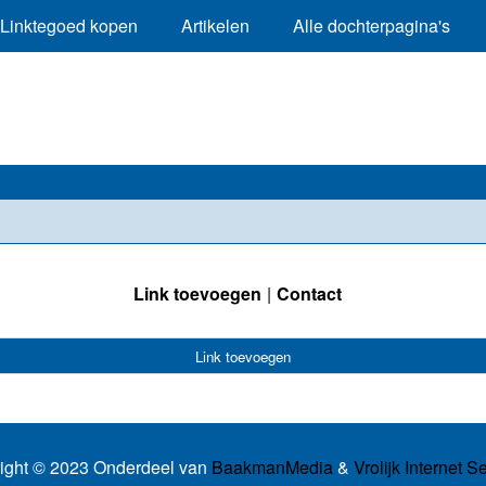
Linktegoed kopen
Artikelen
Alle dochterpagina's
Link toevoegen
Contact
Link toevoegen
ight © 2023 Onderdeel van
BaakmanMedia
&
Vrolijk Internet S