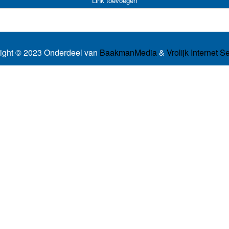
Link toevoegen
ight © 2023 Onderdeel van
BaakmanMedia
&
Vrolijk Internet S