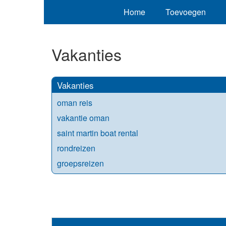
Home
Toevoegen
Vakanties
Vakanties
oman reis
vakantie oman
saint martin boat rental
rondreizen
groepsreizen