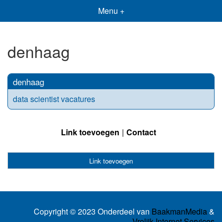
Menu +
denhaag
denhaag
data scientist vacatures
Link toevoegen
Contact
Link toevoegen
Copyright © 2023 Onderdeel van
BaakmanMedia
&
Vrolijk Internet Services