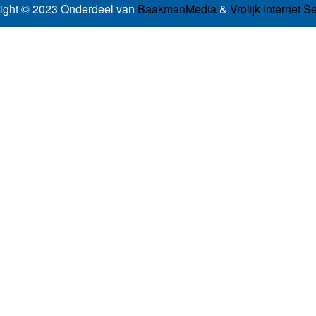
ight © 2023 Onderdeel van
BaakmanMedia
&
Vrolijk Internet S