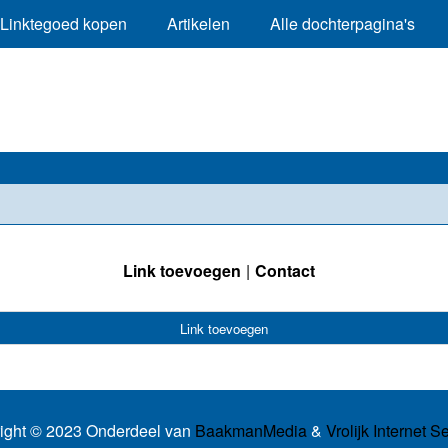
Linktegoed kopen
Artikelen
Alle dochterpagina's
Link toevoegen
Contact
Link toevoegen
ight © 2023 Onderdeel van
BaakmanMedia
&
Vrolijk Internet S