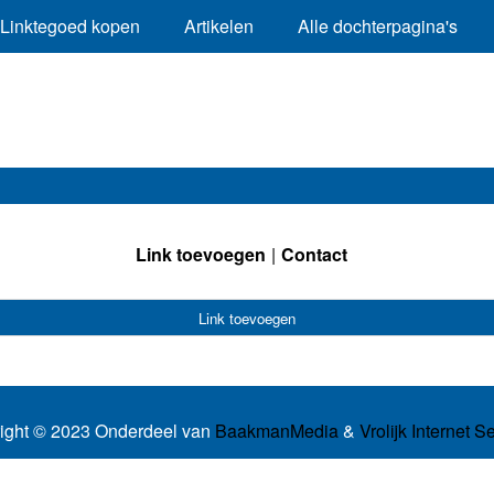
Linktegoed kopen
Artikelen
Alle dochterpagina's
Link toevoegen
Contact
Link toevoegen
ight © 2023 Onderdeel van
BaakmanMedia
&
Vrolijk Internet S