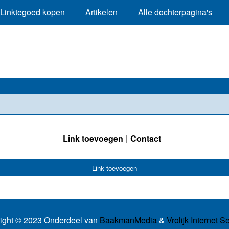
Linktegoed kopen
Artikelen
Alle dochterpagina's
Link toevoegen
Contact
Link toevoegen
ight © 2023 Onderdeel van
BaakmanMedia
&
Vrolijk Internet S