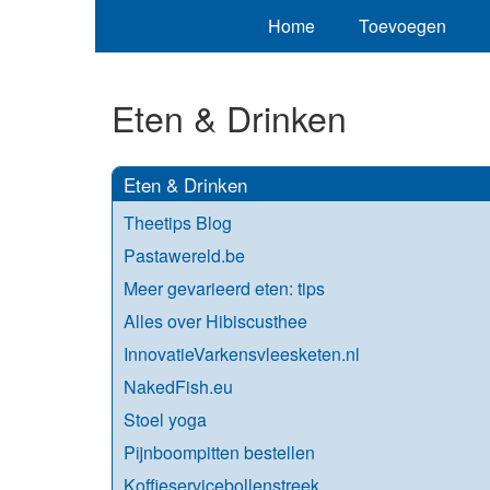
Home
Toevoegen
Eten & Drinken
Eten & Drinken
Theetips Blog
Pastawereld.be
Meer gevarieerd eten: tips
Alles over Hibiscusthee
InnovatieVarkensvleesketen.nl
NakedFish.eu
Stoel yoga
Pijnboompitten bestellen
Koffieservicebollenstreek